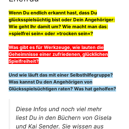
Wenn Du endlich erkannt hast, dass Du
glücksspielsüchtig bist oder Dein Angehöriger:
Wie geht Ihr damit um? Wie macht man das:
»spielfrei sein« oder »trocken sein«?
Was gibt es für Werkzeuge, wie lauten die
Geheimnisse einer zufriedenen, glücklichen
Spielfreiheit?
Und wie läuft das mit einer Selbsthilfegruppe?
Was kannst Du den Angehörigen von
Glücksspielsüchtigen raten? Was hat geholfen?
Diese Infos und noch viel mehr
liest Du in den Büchern von Gisela
und Kai Sender. Sie wissen aus